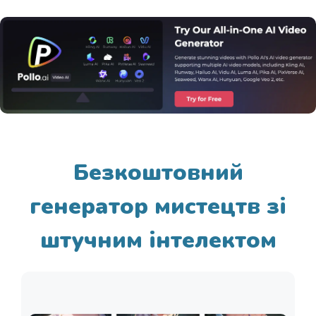
Безкоштовний
генератор мистецтв зі
штучним інтелектом