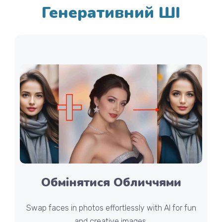
Генеративний ШІ
Обмінятися Обличчями
Swap faces in photos effortlessly with AI for fun
and creative images.