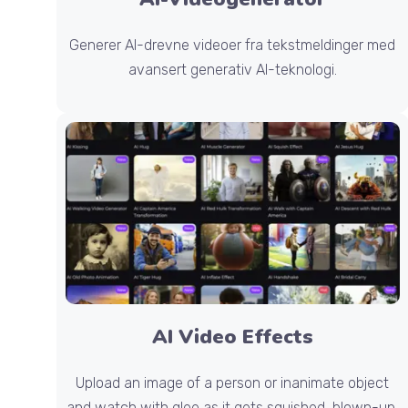
Generer AI-drevne videoer fra tekstmeldinger med
avansert generativ AI-teknologi.
AI Video Effects
Upload an image of a person or inanimate object
and watch with glee as it gets squished, blown-up,