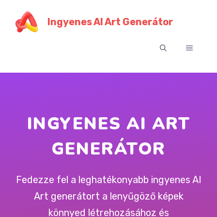
Ugrás
a
Ingyenes AI Art Generátor
tartalomra
Menü
INGYENES AI ART
GENERÁTOR
Fedezze fel a leghatékonyabb ingyenes AI
Art generátort a lenyűgöző képek
könnyed létrehozásához és