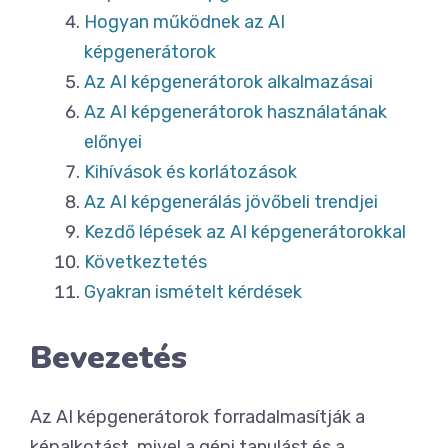
Hogyan működnek az AI
képgenerátorok
Az AI képgenerátorok alkalmazásai
Az AI képgenerátorok használatának
előnyei
Kihívások és korlátozások
Az AI képgenerálás jövőbeli trendjei
Kezdő lépések az AI képgenerátorokkal
Következtetés
Gyakran ismételt kérdések
Bevezetés
Az AI képgenerátorok forradalmasítják a
képalkotást, mivel a gépi tanulást és a