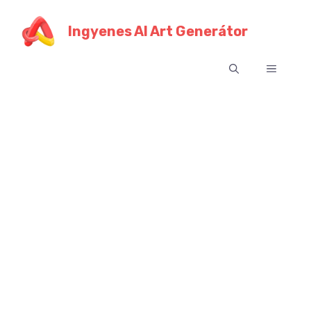
Ugrás
a
Ingyenes AI Art Generátor
tartalomra
Menü