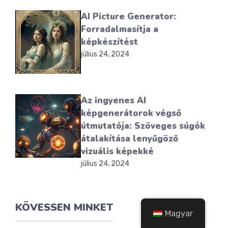
AI Picture Generator:
Forradalmasítja a
képkészítést
július 24, 2024
Az ingyenes AI
képgenerátorok végső
útmutatója: Szöveges súgók
átalakítása lenyűgöző
vizuális képekké
július 24, 2024
KÖVESSEN MINKET
Magyar