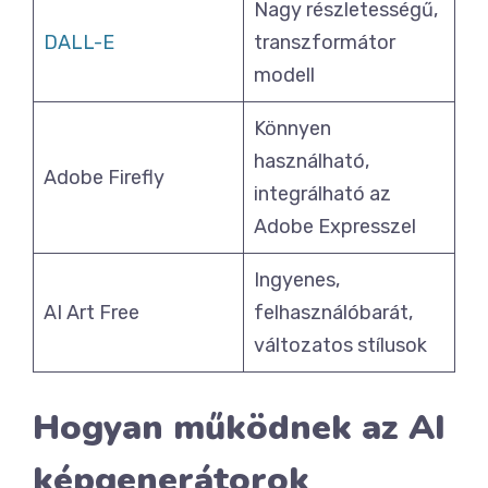
Nagy részletességű,
DALL-E
transzformátor
modell
Könnyen
használható,
Adobe Firefly
integrálható az
Adobe Expresszel
Ingyenes,
AI Art Free
felhasználóbarát,
változatos stílusok
Hogyan működnek az AI
képgenerátorok