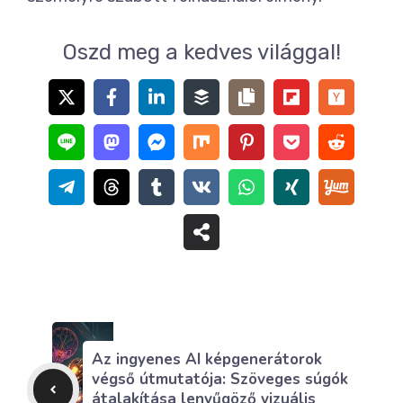
Oszd meg a kedves világgal!
Az ingyenes AI képgenerátorok
végső útmutatója: Szöveges súgók
átalakítása lenyűgöző vizuális