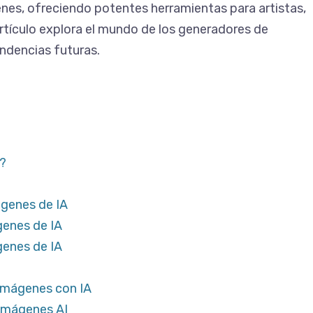
nes, ofreciendo potentes herramientas para artistas,
rtículo explora el mundo de los generadores de
endencias futuras.
A?
genes de IA
genes de IA
genes de IA
 imágenes con IA
 imágenes AI