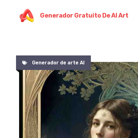
Ir
al
Generador Gratuito De AI Art
contenido
Generador de arte AI