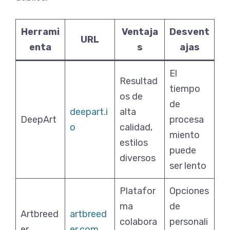
Herrami
Ventaja
Desvent
URL
enta
s
ajas
El
Resultad
tiempo
os de
de
deepart.i
alta
DeepArt
procesa
o
calidad,
miento
estilos
puede
diversos
ser lento
Platafor
Opciones
ma
de
Artbreed
artbreed
colabora
personali
er
er.com