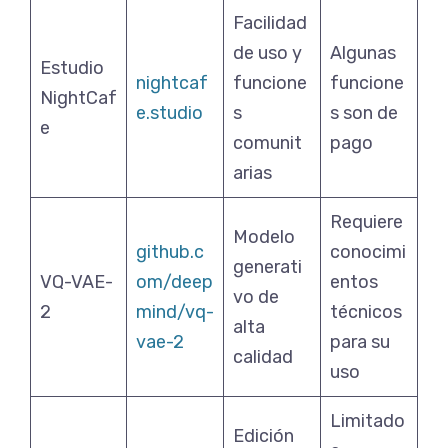
Facilidad
de uso y
Algunas
Estudio
nightcaf
funcione
funcione
NightCaf
e.studio
s
s son de
e
comunit
pago
arias
Requiere
Modelo
github.c
conocimi
generati
VQ-VAE-
om/deep
entos
vo de
2
mind/vq-
técnicos
alta
vae-2
para su
calidad
uso
Limitado
Edición