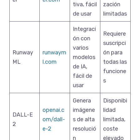
tiva, fácil
zación
de usar
limitadas
Integraci
Requiere
ón con
suscripci
varios
Runway
runwaym
ón para
modelos
ML
l.com
todas las
de IA,
funcione
fácil de
s
usar
Genera
Disponibi
openai.c
imágene
lidad
DALL-E
om/dall-
s de alta
limitada,
2
e-2
resolució
coste
n
elevado