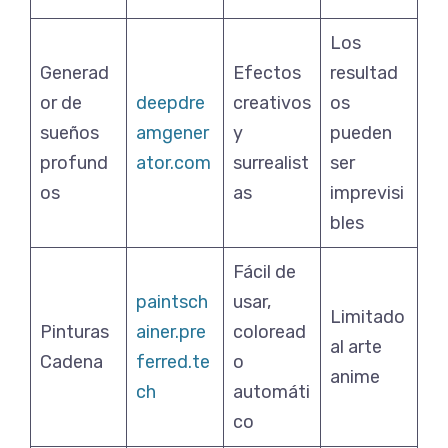
Los
Generad
Efectos
resultad
or de
deepdre
creativos
os
sueños
amgener
y
pueden
profund
ator.com
surrealist
ser
os
as
imprevisi
bles
Fácil de
paintsch
usar,
Limitado
Pinturas
ainer.pre
coloread
al arte
Cadena
ferred.te
o
anime
ch
automáti
co