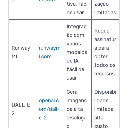
tiva, fácil
zação
de usar
limitadas
Integraç
Requer
ão com
assinatur
vários
Runway
runwaym
a para
modelos
ML
l.com
obter
de IA,
todos os
fácil de
recursos
usar
Gera
Disponibi
openai.c
imagens
lidade
DALL-E
om/dall-
de alta
limitada,
2
e-2
resoluçã
alto
o
custo