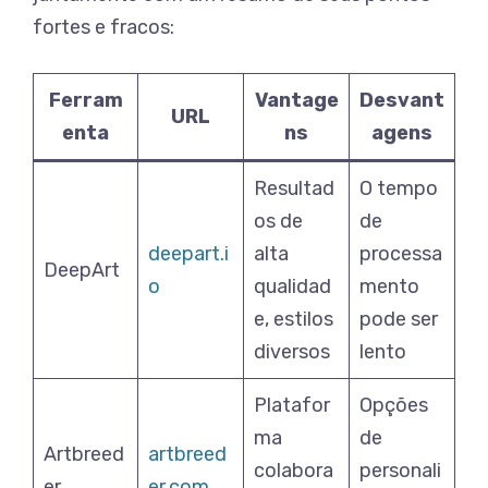
fortes e fracos:
Ferram
Vantage
Desvant
URL
enta
ns
agens
Resultad
O tempo
os de
de
deepart.i
alta
processa
DeepArt
o
qualidad
mento
e, estilos
pode ser
diversos
lento
Platafor
Opções
ma
de
Artbreed
artbreed
colabora
personali
er
er.com