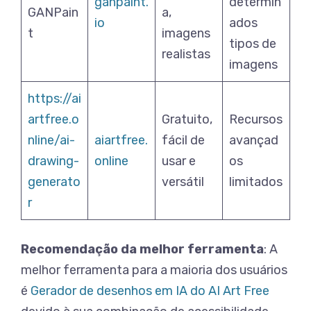
ganpaint.
determin
GANPain
a,
io
ados
t
imagens
tipos de
realistas
imagens
https://ai
artfree.o
Gratuito,
Recursos
nline/ai-
aiartfree.
fácil de
avançad
drawing-
online
usar e
os
generato
versátil
limitados
r
Recomendação da melhor ferramenta
: A
melhor ferramenta para a maioria dos usuários
é
Gerador de desenhos em IA do AI Art Free