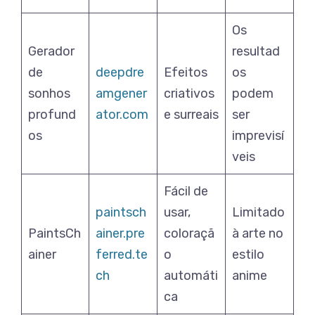
Os
Gerador
resultad
de
deepdre
Efeitos
os
sonhos
amgener
criativos
podem
profund
ator.com
e surreais
ser
os
imprevisí
veis
Fácil de
paintsch
usar,
Limitado
PaintsCh
ainer.pre
coloraçã
à arte no
ainer
ferred.te
o
estilo
ch
automáti
anime
ca