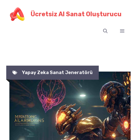
İçeriğe
geç
Ücretsiz AI Sanat Oluşturucu
Menü
Yapay Zeka Sanat Jeneratörü