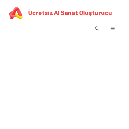
İçeriğe
geç
Ücretsiz AI Sanat Oluşturucu
Menü