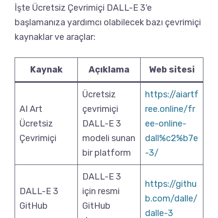
İşte Ücretsiz Çevrimiçi DALL-E 3'e
başlamanıza yardımcı olabilecek bazı çevrimiçi
kaynaklar ve araçlar:
Kaynak
Açıklama
Web sitesi
Ücretsiz
https://aiartf
AI Art
çevrimiçi
ree.online/fr
Ücretsiz
DALL-E 3
ee-online-
Çevrimiçi
modeli sunan
dall%c2%b7e
bir platform
-3/
DALL-E 3
https://githu
DALL-E 3
için resmi
b.com/dalle/
GitHub
GitHub
dalle-3