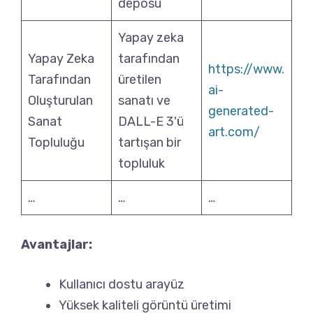
deposu
Yapay zeka
Yapay Zeka
tarafından
https://www.
Tarafından
üretilen
ai-
Oluşturulan
sanatı ve
generated-
Sanat
DALL-E 3'ü
art.com/
Topluluğu
tartışan bir
topluluk
…
…
…
Avantajlar:
Kullanıcı dostu arayüz
Yüksek kaliteli görüntü üretimi