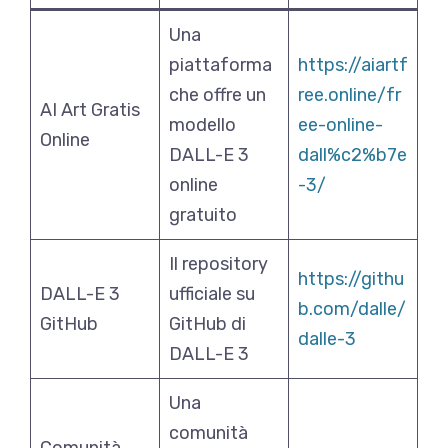
Una
piattaforma
https://aiartf
che offre un
ree.online/fr
AI Art Gratis
modello
ee-online-
Online
DALL-E 3
dall%c2%b7e
online
-3/
gratuito
Il repository
https://githu
DALL-E 3
ufficiale su
b.com/dalle/
GitHub
GitHub di
dalle-3
DALL-E 3
Una
comunità