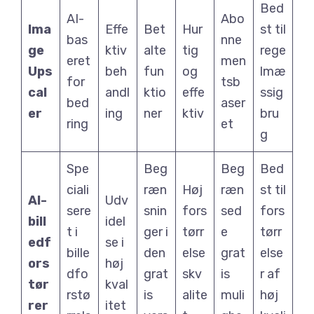
Bed
AI-
Abo
Ima
Effe
Bet
Hur
st til
bas
nne
ge
ktiv
alte
tig
rege
eret
men
Ups
beh
fun
og
lmæ
for
tsb
cal
andl
ktio
effe
ssig
bed
aser
er
ing
ner
ktiv
bru
ring
et
g
Spe
Beg
Beg
Bed
ciali
ræn
Høj
ræn
st til
AI-
Udv
sere
snin
fors
sed
fors
bill
idel
t i
ger i
tørr
e
tørr
edf
se i
bille
den
else
grat
else
ors
høj
dfo
grat
skv
is
r af
tør
kval
rstø
is
alite
muli
høj
rer
itet