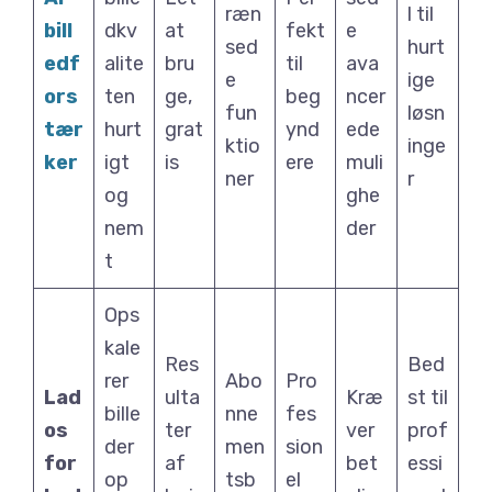
ræn
l til
bill
dkv
at
fekt
e
sed
hurt
edf
alite
bru
til
ava
e
ige
ors
ten
ge,
beg
ncer
fun
løsn
tær
hurt
grat
ynd
ede
ktio
inge
ker
igt
is
ere
muli
ner
r
og
ghe
nem
der
t
Ops
kale
Res
Bed
rer
Abo
Pro
Lad
ulta
Kræ
st til
bille
nne
fes
os
ter
ver
prof
der
men
sion
for
af
bet
essi
op
tsb
el