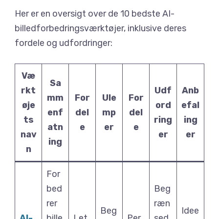
Her er en oversigt over de 10 bedste AI-
billedforbedringsværktøjer, inklusive deres
fordele og udfordringer:
Væ
Sa
rkt
Udf
Anb
mm
For
Ule
For
øje
ord
efal
enf
del
mp
del
ts
ring
ing
atn
e
er
e
nav
er
er
ing
n
For
bed
Beg
rer
ræn
Beg
Idee
AI-
bille
Let
Per
sed