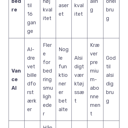
bed
høj
alin
onel
til
aser
kval
re
kval
g
bru
16
et
itet
itet
g
gan
ge
Fler
Kræ
AI-
Nog
e
ver
dre
le
Alsi
God
for
pre
vet
fun
digt
til
Van
bed
miu
bille
ktio
vær
alsi
ce
ring
m-
dfo
ner
ktøj
dig
AI
smu
abo
rst
er
ssæ
bru
ligh
nne
ærk
bet
t
g
ede
men
er
alte
r
t
Hån