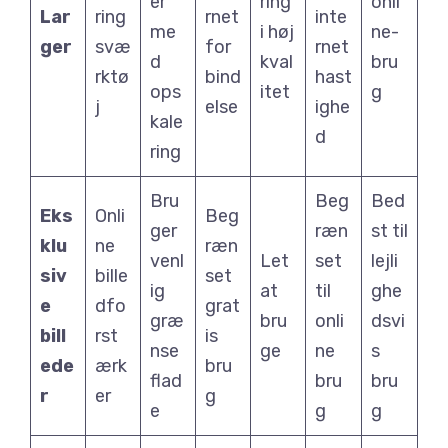
er
ring
onli
Lar
ring
rnet
inte
me
i høj
ne-
ger
svæ
for
rnet
d
kval
bru
rktø
bind
hast
ops
itet
g
j
else
ighe
kale
d
ring
Bru
Beg
Bed
Eks
Onli
Beg
ger
ræn
st til
klu
ne
ræn
venl
Let
set
lejli
siv
bille
set
ig
at
til
ghe
e
dfo
grat
græ
bru
onli
dsvi
bill
rst
is
nse
ge
ne
s
ede
ærk
bru
flad
bru
bru
r
er
g
e
g
g