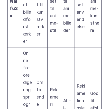
Wai
set
til
ani
et
t til
set
fu2
til
ani
me-
bille
kun
anv
x
ani
me-
kun
dfo
stv
end
me-
bille
stne
rst
ærk
else
stil
der
re
ærk
er
er
Onli
ne
fot
ore
dige
Om
Rekl
ring
fatt
Rekl
ame
God
spr
end
ame
Alt-
fina
til
ogr
e
r i
i-
nsie
afsl