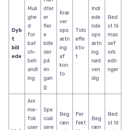
Muli
dter
Indl
Kræ
ghe
er
ede
Bed
ver
d
fler
nde
st til
Dyb
ops
Tids
for
e
ops
mas
t
ætn
effe
bat
bille
ætn
sef
bill
ing
ktiv
ch-
der
ing
orb
ede
af
t
beh
på
nød
edri
kon
andl
én
ven
nger
to
ing
gan
dig
g
Ani
me-
Spe
Beg
Per
Bed
fok
ciali
Beg
ræn
fekt
st til
user
sere
ræn