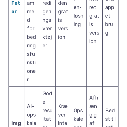
Fot
am
redi
den
en-
ret
app
or
me
geri
grat
løsn
grat
et
d
ngs
is
ing
is
bru
for
vær
vers
vers
g
bed
ktøj
ion
ion
ring
er
sfu
nkti
one
r
God
Afh
e
AI-
Kræ
æn
resu
Ops
Bed
ops
ver
gig
ltat
kale
st til
Img
kale
inte
af