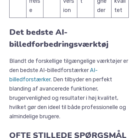
rrels
vers
t
ghe
kvali
e
ion
der
tet
Det bedste AI-
billedforbedringsværktøj
Blandt de forskellige tilgængelige værktøjer er
den bedste AI-billedforstærker
AI-
billedforstærker
. Den tilbyder en perfekt
blanding af avancerede funktioner,
brugervenlighed og resultater i høj kvalitet,
hvilket gør den ideel til både professionelle og
almindelige brugere.
OFTE STILLEDE SPØRGSMÅL