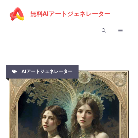
コ
ン
無料AIアートジェネレーター
テ
メ
ン
ツ
ニ
へ
ス
ュ
キ
AIアートジェネレーター
ッ
ー
プ