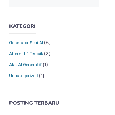
KATEGORI
(8)
Generator Seni AI
(2)
Alternatif Terbaik
(1)
Alat AI Generatif
(1)
Uncategorized
POSTING TERBARU