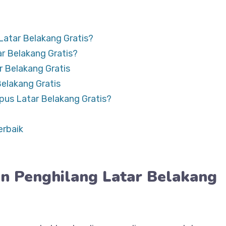
atar Belakang Gratis?
 Belakang Gratis?
 Belakang Gratis
elakang Gratis
us Latar Belakang Gratis?
erbaik
n Penghilang Latar Belakang