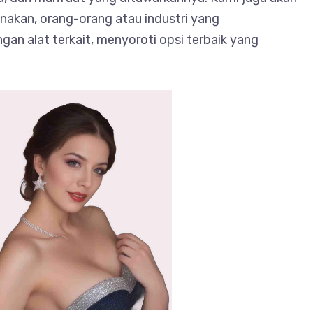
gunakan, orang-orang atau industri yang
n alat terkait, menyoroti opsi terbaik yang