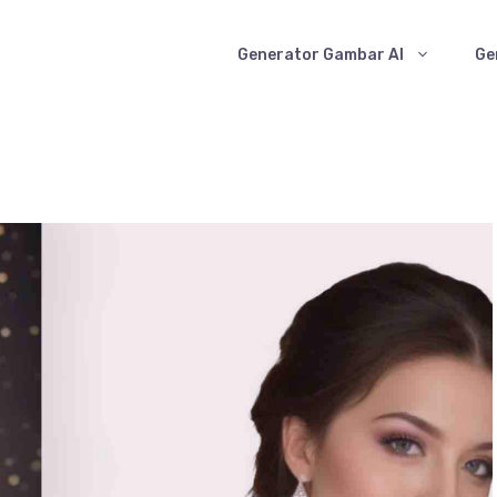
Generator Gambar AI
Ge