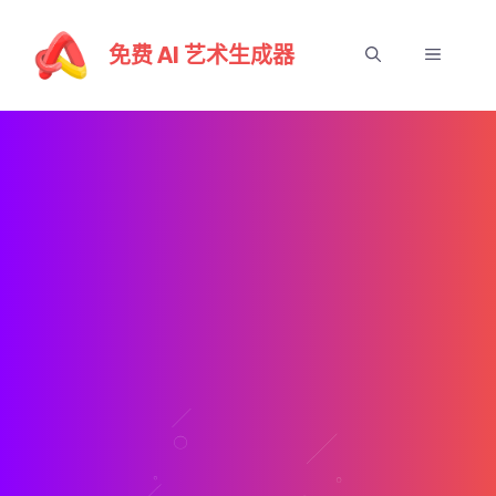
跳
至
免费 AI 艺术生成器
菜
内
容
单