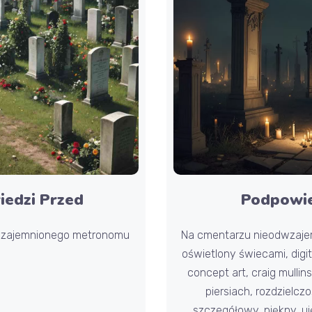
edzi Przed
Podpowie
wzajemnionego metronomu
Na cmentarzu nieodwzaj
oświetlony świecami, digita
concept art, craig mullin
piersiach, rozdzielcz
szczegółowy, piękny, uj