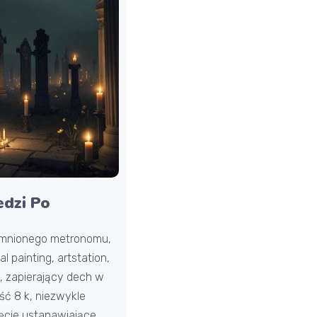
dzi Po
emnionego metronomu,
l painting, artstation,
s, zapierający dech w
ość 8 k, niezwykle
ęcie ustanawiające,