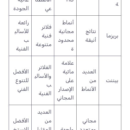
ة
عي
الجودة
أنماط
رائعة
فلاتر
نتائج
مجانية
للأسالي
بريزما
فنية
أنيقة
محدود
ب
متنوعة
ة
الفنية
علامة
الفلاتر
العديد
مائية
الأفضل
والأسالي
بيننت
من
على
للتنوع
ب
الأنماط
الإصدار
الفني
الفنية
المجاني
العديد
مجاني
من
الأفضل
ومتعدد
واجهة
المؤثرا
للاستخ