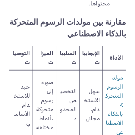
محتواها.
مقارنة بين مولدات الرسوم المتحركة
بالذكاء الاصطناعي
الإيجابيا
السلبيا
الميزا
التوصيا
الأداة
ت
ت
ت
ت
مولد
صورة
الرسوم
جيد
سهل
التخصي
إلى
المتحرك
للاستخ
الاستخ
ص
رسوم
ة
دام
دام،
المحدو
متحركة
بالذكاء
الأساس
مجاني
د
، أنماط
الاصطنا
ي
مختلفة
عي