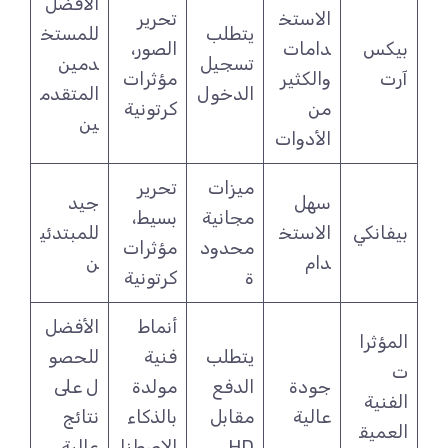
الأفضل
الاستخ
تحرير
يتطلب
للمستخ
بيكس
دامات
الصور،
تسجيل
دمين
آرت
والكثير
مؤثرات
الدخول
المتقدم
من
كرتونية
ين
الأدوات
ميزات
تحرير
سهل
جيد
مجانية
بسيط،
بيفانكي
الاستخ
للمبتدئي
محدود
مؤثرات
دام
ن
ة
كرتونية
أنماط
الأفضل
المؤثرا
يتطلب
فنية
للحصو
ت
جودة
الدفع
مولدة
ل على
الفنية
عالية
مقابل
بالذكاء
نتائج
العميق
HD
الاصطنا
عالية