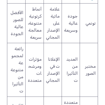
علامة
أنماط
الأفضل
جودة
مائية
كرتونية
للصور
تونمي
عالية
على
متنوعة،
عالية
وسريعة
الإصدار
معالجة
الجودة
المجاني
سريعة
رائعة
لمجمو
العديد
الإعلانا
مؤثرات
عة
مختبر
من
ت في
ومرشح
متنوعة
الصور
التأثيرا
الإصدار
ات
من
ت
المجاني
متعددة
التأثيرا
ت
متعددة